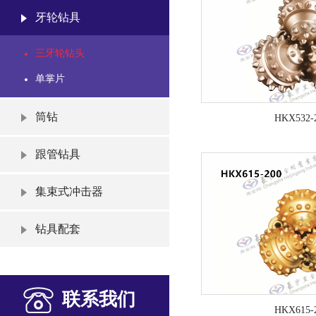
牙轮钻具
三牙轮钻头
单掌片
筒钻
HKX532-
跟管钻具
集束式冲击器
钻具配套
联系我们
HKX615-