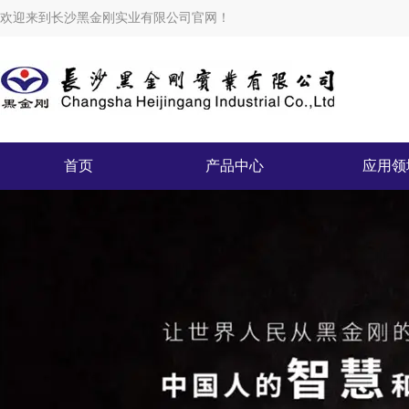
欢迎来到长沙黑金刚实业有限公司官网！
首页
产品中心
应用领