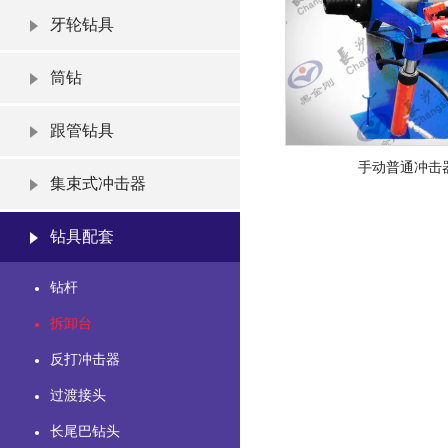
牙轮钻具
筒钻
跟管钻具
手动普通冲击
集束式冲击器
钻具配套
钻杆
拆卸台
反打冲击器
过渡接头
长尾巴钻头