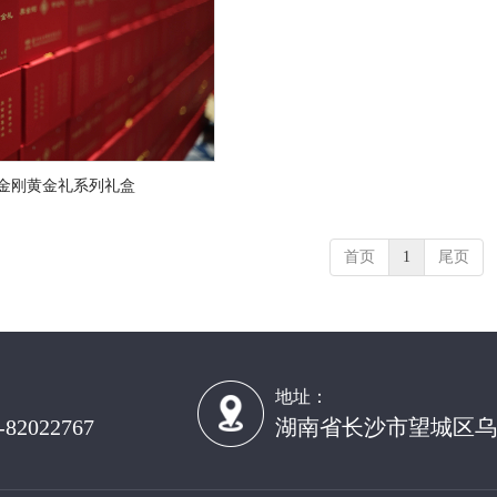
金刚黄金礼系列礼盒
首页
1
尾页
：
地址：
-82022767
湖南省长沙市望城区乌