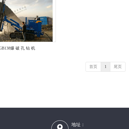
GB138爆 破 孔 钻 机
首页
1
尾页
：
地址：