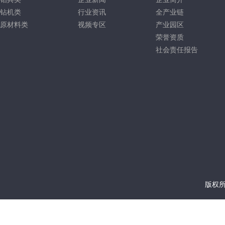
钻机类
行业资讯
全产业链
原材料类
视频专区
产业园区
荣誉资质
社会责任报告
版权所