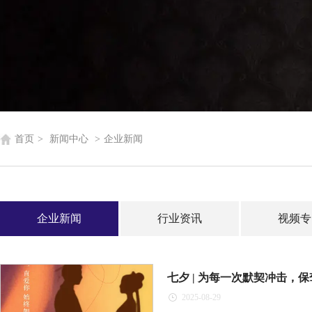
首页
>
新闻中心
>
企业新闻
企业新闻
行业资讯
视频专
七夕 | 为每一次默契冲击，
2025-08-29