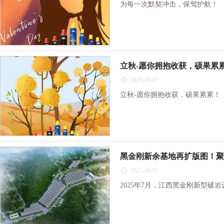
为每一次默契冲击，保驾护航！
立秋-愿你拥抱收获，硕果累
2025-08-07
立秋-愿你拥抱收获，硕果累累！
黑金刚新余基地再扩版图！聚
2025-08-01
2025年7月，江西黑金刚新型