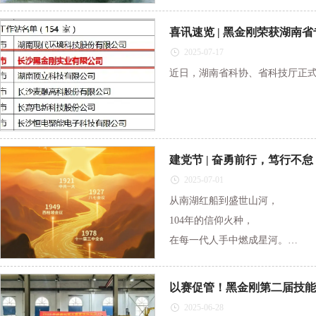
喜讯速览 | 黑金刚荣获湖南
2025-07-17
近日，湖南省科协、省科技厅正式
建党节 | 奋勇前行，笃行不怠
2025-07-01
从南湖红船到盛世山河，
104年的信仰火种，
在每一代人手中燃成星河。
赤旗漫卷风云路，初心如炬照征
今天，我们迎来中国共产党成立10
以赛促管！黑金刚第二届技能
2025-06-28